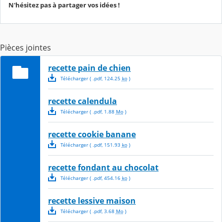
N'hésitez pas à partager vos idées !
Pièces jointes
recette pain de chien
Télécharger
( .
pdf
,
124.25
ko
)
recette calendula
Télécharger
( .
pdf
,
1.88
Mo
)
recette cookie banane
Télécharger
( .
pdf
,
151.93
ko
)
recette fondant au chocolat
Télécharger
( .
pdf
,
454.16
ko
)
recette lessive maison
Télécharger
( .
pdf
,
3.68
Mo
)