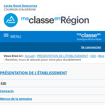
Panneau de gestion des cookies
Lycée René Descartes
Menu de la rubrique
Contenu
COURNON-D'AUVERGNE
MENU
Se connecter
Vous êtes ici :
Accueil
›
PRÉSENTATION DE L'ÉTABLISSEMENT
›
E3D
›
Blog
›
Recettes, trucs et astuces pour vivre plus durablement
PRÉSENTATION DE L'ÉTABLISSEMENT
E3D
Contacts
Menus de la semaine