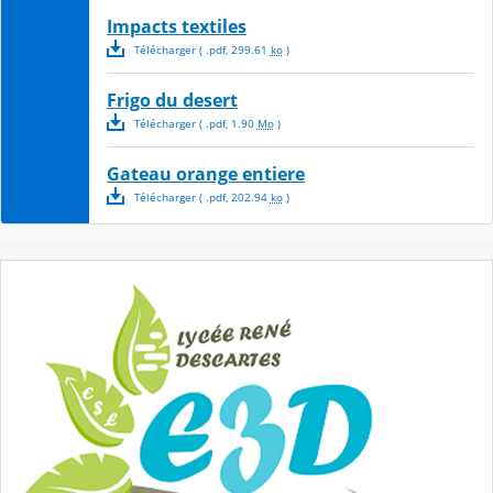
Impacts textiles
Télécharger
( .
pdf
,
299.61
ko
)
Frigo du desert
Télécharger
( .
pdf
,
1.90
Mo
)
Gateau orange entiere
Télécharger
( .
pdf
,
202.94
ko
)