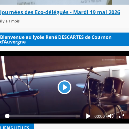
Journées des Eco-délégués - Mardi 19 mai 2026
il y a 1 mois
Bienvenue au lycée René DESCARTES de Cournon
d'Auvergne
Lecture
Seek
Temps
00:00
Ã©coulÃ©
LIENS UTILES