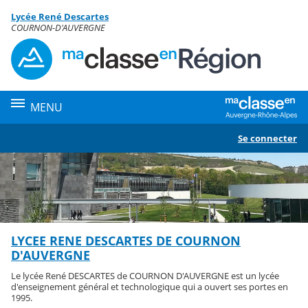
Panneau de gestion des cookies
Lycée René Descartes
Contenu
COURNON-D'AUVERGNE
MENU
Se connecter
LYCEE RENE DESCARTES DE COURNON
D'AUVERGNE
Le lycée René DESCARTES de COURNON D'AUVERGNE est un lycée
d'enseignement général et technologique qui a ouvert ses portes en
1995.