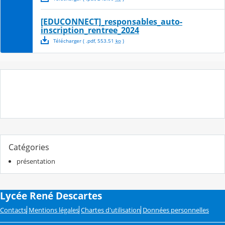
[EDUCONNECT]_responsables_auto-
inscription_rentree_2024
Télécharger
( .
pdf
,
553.51
ko
)
Catégories
présentation
Lycée René Descartes
Contacts
Mentions légales
Chartes d'utilisation
Données personnelles