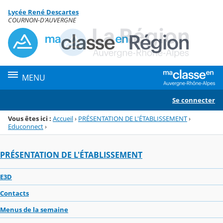
Panneau de gestion des cookies
Lycée René Descartes
Menu de la rubrique
Contenu
COURNON-D'AUVERGNE
MENU
Se connecter
Vous êtes ici :
Accueil
›
PRÉSENTATION DE L'ÉTABLISSEMENT
›
Educonnect
›
PRÉSENTATION DE L'ÉTABLISSEMENT
E3D
Contacts
Menus de la semaine