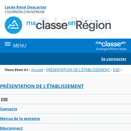
Panneau de gestion des cookies
Lycée René Descartes
Menu de la rubrique
Contenu
COURNON-D'AUVERGNE
MENU
Se connecter
Vous êtes ici :
Accueil
›
PRÉSENTATION DE L'ÉTABLISSEMENT
›
E3D
›
PRÉSENTATION DE L'ÉTABLISSEMENT
E3D
Contacts
Menus de la semaine
Educonnect