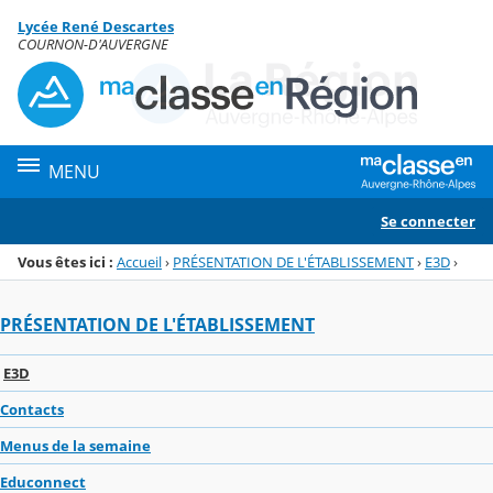
Panneau de gestion des cookies
Lycée René Descartes
Menu de la rubrique
Contenu
COURNON-D'AUVERGNE
MENU
Se connecter
Vous êtes ici :
Accueil
›
PRÉSENTATION DE L'ÉTABLISSEMENT
›
E3D
›
PRÉSENTATION DE L'ÉTABLISSEMENT
E3D
Contacts
Menus de la semaine
Educonnect