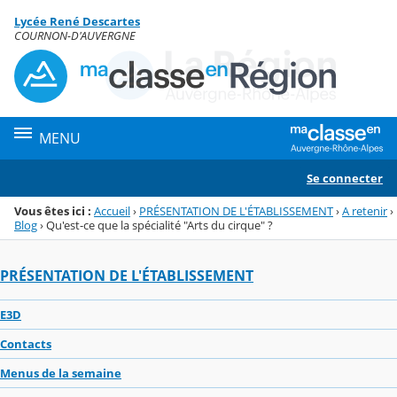
Panneau de gestion des cookies
Lycée René Descartes
Menu de la rubrique
Contenu
COURNON-D'AUVERGNE
MENU
Se connecter
Vous êtes ici :
Accueil
›
PRÉSENTATION DE L'ÉTABLISSEMENT
›
A retenir
›
Blog
›
Qu'est-ce que la spécialité "Arts du cirque" ?
PRÉSENTATION DE L'ÉTABLISSEMENT
E3D
Contacts
Menus de la semaine