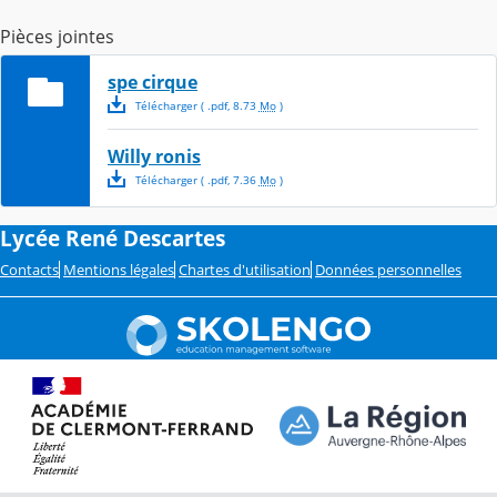
Pièces jointes
spe cirque
Télécharger
( .
pdf
,
8.73
Mo
)
Willy ronis
Télécharger
( .
pdf
,
7.36
Mo
)
Lycée René Descartes
Contacts
Mentions légales
Chartes d'utilisation
Données personnelles