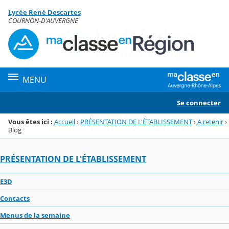
Panneau de gestion des cookies
Lycée René Descartes
Menu de la rubrique
Contenu
COURNON-D'AUVERGNE
MENU
Se connecter
Vous êtes ici :
Accueil
›
PRÉSENTATION DE L'ÉTABLISSEMENT
›
A retenir
›
Blog
PRÉSENTATION DE L'ÉTABLISSEMENT
E3D
Contacts
Menus de la semaine