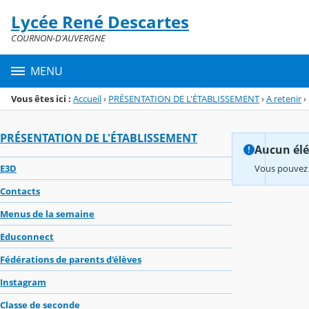
Panneau de gestion des cookies
Lycée René Descartes
Menu de la rubrique
Contenu
COURNON-D'AUVERGNE
MENU
Vous êtes ici :
Accueil
›
PRÉSENTATION DE L'ÉTABLISSEMENT
›
A retenir
›
PRÉSENTATION DE L'ÉTABLISSEMENT
Aucun élém
E3D
Vous pouvez 
Contacts
Menus de la semaine
Educonnect
Fédérations de parents d'élèves
Instagram
Classe de seconde