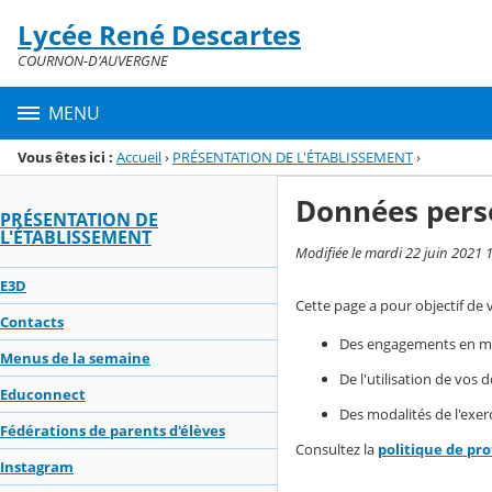
Panneau de gestion des cookies
Lycée René Descartes
Menu de la rubrique
Contenu
COURNON-D'AUVERGNE
MENU
Vous êtes ici :
Accueil
›
PRÉSENTATION DE L'ÉTABLISSEMENT
›
Données pers
PRÉSENTATION DE
L'ÉTABLISSEMENT
Modifiée le mardi 22 juin 2021 
E3D
Cette page a pour objectif de 
Contacts
Des engagements en mat
Menus de la semaine
De l'utilisation de vos
Educonnect
Des modalités de l'exerc
Fédérations de parents d'élèves
Consultez la
politique de pr
Instagram