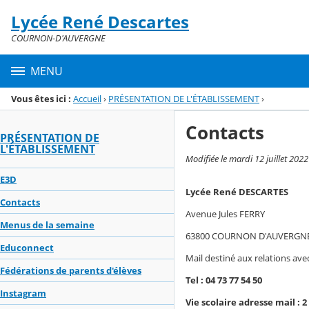
Panneau de gestion des cookies
Lycée René Descartes
Menu de la rubrique
Contenu
COURNON-D'AUVERGNE
MENU
Vous êtes ici :
Accueil
›
PRÉSENTATION DE L'ÉTABLISSEMENT
›
Contacts
PRÉSENTATION DE
L'ÉTABLISSEMENT
Modifiée le mardi 12 juillet 202
E3D
Lycée René DESCARTES
Contacts
Avenue Jules FERRY
Menus de la semaine
63800 COURNON D'AUVERGN
Educonnect
Mail destiné aux relations avec
Fédérations de parents d'élèves
Tel : 04 73 77 54 50
Instagram
Vie scolaire adresse mail : 