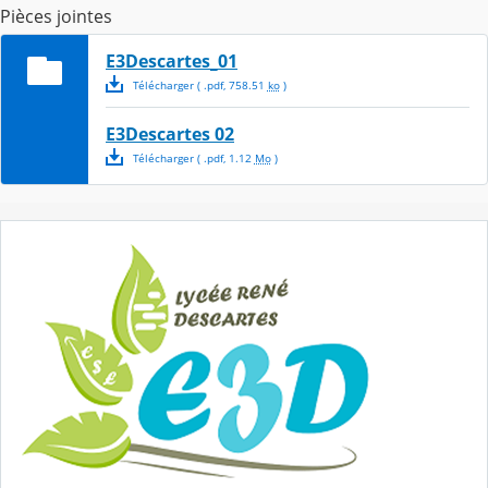
Pièces jointes
E3Descartes_01
Télécharger
( .
pdf
,
758.51
ko
)
E3Descartes 02
Télécharger
( .
pdf
,
1.12
Mo
)