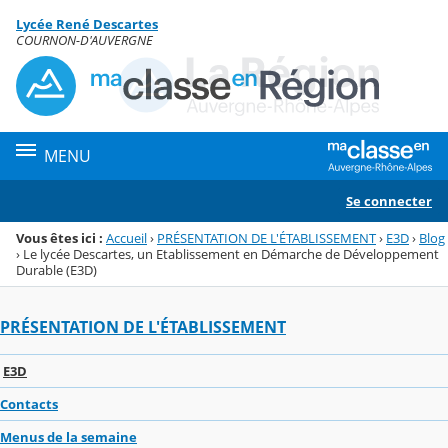
Panneau de gestion des cookies
Lycée René Descartes
Menu de la rubrique
Contenu
COURNON-D'AUVERGNE
MENU
Se connecter
Vous êtes ici :
Accueil
›
PRÉSENTATION DE L'ÉTABLISSEMENT
›
E3D
›
Blog
›
Le lycée Descartes, un Etablissement en Démarche de Développement
Durable (E3D)
PRÉSENTATION DE L'ÉTABLISSEMENT
E3D
Contacts
Menus de la semaine