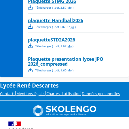
Plaquette STMG 2026
Télécharger
( .
pdf
,
3.57
Mo
)
plaquette-Handball2026
Télécharger
( .
pdf
,
602.27
ko
)
plaquetteSTD2A2026
Télécharger
( .
pdf
,
1.67
Mo
)
Plaquette presentation lycee JPO
2026_compressed
Télécharger
( .
pdf
,
1.60
Mo
)
Lycée René Descartes
Contacts
Mentions légales
Chartes d'utilisation
Données personnelles