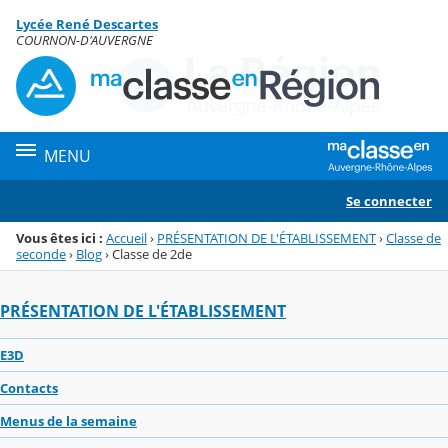
Panneau de gestion des cookies
Lycée René Descartes
Menu de la rubrique
Contenu
COURNON-D'AUVERGNE
MENU
Se connecter
Vous êtes ici :
Accueil
›
PRÉSENTATION DE L'ÉTABLISSEMENT
›
Classe de
seconde
›
Blog
›
Classe de 2de
PRÉSENTATION DE L'ÉTABLISSEMENT
E3D
Contacts
Menus de la semaine