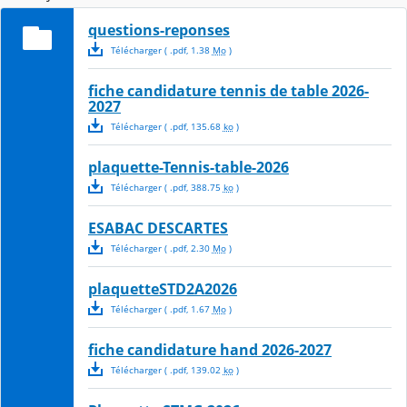
questions-reponses
Télécharger
( .
pdf
,
1.38
Mo
)
fiche candidature tennis de table 2026-
2027
Télécharger
( .
pdf
,
135.68
ko
)
plaquette-Tennis-table-2026
Télécharger
( .
pdf
,
388.75
ko
)
ESABAC DESCARTES
Télécharger
( .
pdf
,
2.30
Mo
)
plaquetteSTD2A2026
Télécharger
( .
pdf
,
1.67
Mo
)
fiche candidature hand 2026-2027
Télécharger
( .
pdf
,
139.02
ko
)