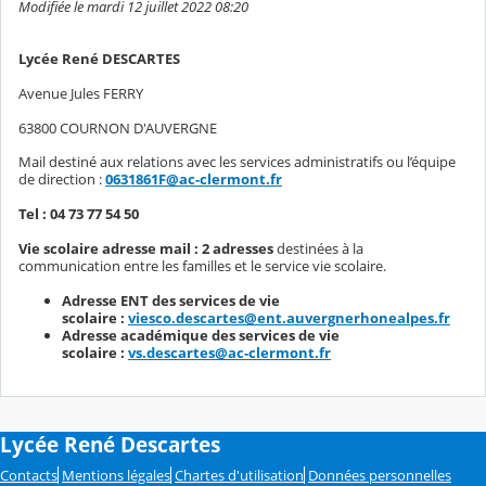
Modifiée le mardi 12 juillet 2022 08:20
Lycée René DESCARTES
Avenue Jules FERRY
63800 COURNON D'AUVERGNE
Mail destiné aux relations avec les services administratifs ou l’équipe
de direction :
0631861F@ac-clermont.fr
Tel : 04 73 77 54 50
Vie scolaire adresse mail : 2 adresses
destinées à la
communication entre les familles et le service vie scolaire.
Adresse ENT des services de vie
scolaire :
viesco.descartes@ent.auvergnerhonealpes.fr
Adresse académique des services de vie
scolaire :
vs.descartes@ac-clermont.fr
Lycée René Descartes
Contacts
Mentions légales
Chartes d'utilisation
Données personnelles