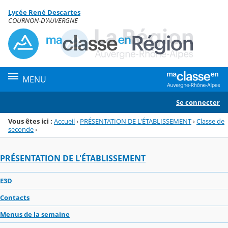
Panneau de gestion des cookies
Lycée René Descartes
Menu de la rubrique
Contenu
COURNON-D'AUVERGNE
MENU
Se connecter
Vous êtes ici :
Accueil
›
PRÉSENTATION DE L'ÉTABLISSEMENT
›
Classe de
seconde
›
PRÉSENTATION DE L'ÉTABLISSEMENT
E3D
Contacts
Menus de la semaine