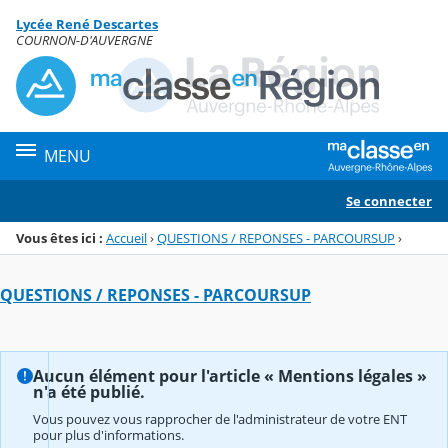
Panneau de gestion des cookies
Lycée René Descartes
Menu de la rubrique
Contenu
COURNON-D'AUVERGNE
MENU
Se connecter
Vous êtes ici :
Accueil
›
QUESTIONS / REPONSES - PARCOURSUP
›
QUESTIONS / REPONSES - PARCOURSUP
Aucun élément pour l'article « Mentions légales »
n'a été publié.
Vous pouvez vous rapprocher de l'administrateur de votre ENT
pour plus d'informations.