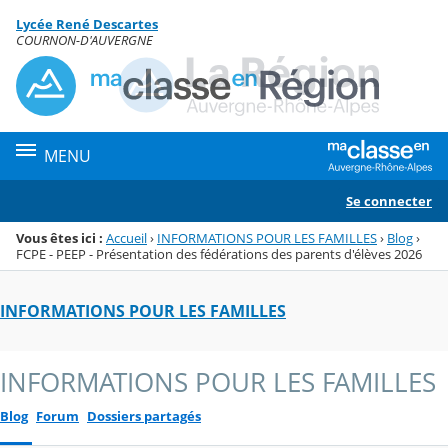
Panneau de gestion des cookies
Lycée René Descartes
Menu de la rubrique
Contenu
COURNON-D'AUVERGNE
MENU
Se connecter
Vous êtes ici :
Accueil
›
INFORMATIONS POUR LES FAMILLES
›
Blog
›
FCPE - PEEP - Présentation des fédérations des parents d'élèves 2026
INFORMATIONS POUR LES FAMILLES
INFORMATIONS POUR LES FAMILLES
Blog
Forum
Dossiers partagés