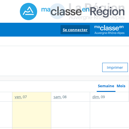
Se connecter
Imprimer
Semaine
Mois
ven.
07
sam.
08
dim.
09