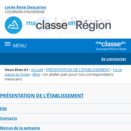
Panneau de gestion des cookies
Lycée René Descartes
Menu de la rubrique
Contenu
COURNON-D'AUVERGNE
MENU
Se connecter
Vous êtes ici :
Accueil
›
PRÉSENTATION DE L'ÉTABLISSEMENT
›
Ça se
passe au lycée
›
Blog
›
Un atelier pain pour nos correspondants
mexicains
PRÉSENTATION DE L'ÉTABLISSEMENT
E3D
Contacts
Menus de la semaine