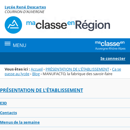
Panneau de gestion des cookies
Lycée René Descartes
Menu de la rubrique
Contenu
COURNON-D'AUVERGNE
MENU
Se connecter
Vous êtes ici :
Accueil
›
PRÉSENTATION DE L'ÉTABLISSEMENT
›
Ça se
passe au lycée
›
Blog
›
MANUFACTO, la fabrique des savoir-faire
PRÉSENTATION DE L'ÉTABLISSEMENT
E3D
Contacts
Menus de la semaine