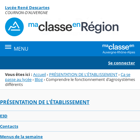
Panneau de gestion des cookies
Lycée René Descartes
Menu de la rubrique
Contenu
COURNON-D'AUVERGNE
MENU
Se connecter
Vous êtes ici :
Accueil
›
PRÉSENTATION DE L'ÉTABLISSEMENT
›
Ça se
passe au lycée
›
Blog
›
Comprendre le fonctionnement d'agrosystèmes
différents
PRÉSENTATION DE L'ÉTABLISSEMENT
E3D
Contacts
Menus de la semaine